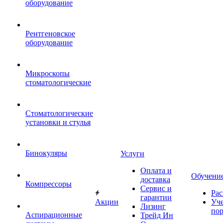
оборудование
Рентгеновское
оборудование
Микроскопы
стоматологические
Стоматологические
установки и стулья
Бинокуляры
Услуги
Оплата и
Обучени
доставка
Компрессоры
Сервис и
Рас
гарантии
Акции
Уч
Лизинг
по
Аспирационные
Трейд Ин