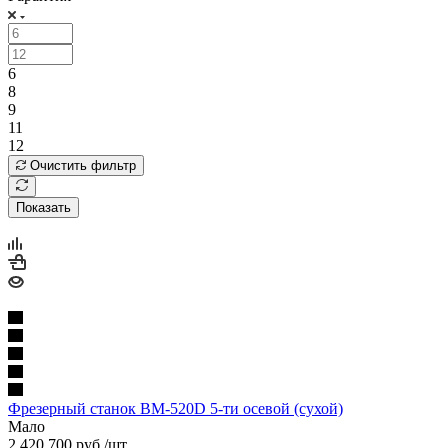
6
8
9
11
12
Очистить фильтр
Показать
Фрезерный станок BM-520D 5-ти осевой (сухой)
Мало
2 420 700
руб.
/шт