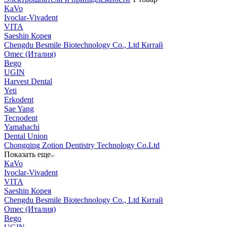
KaVo
Ivoclar-Vivadent
VITA
Saeshin Корея
Chengdu Besmile Biotechnology Co., Ltd Китай
Omec (Италия)
Bego
UGIN
Harvest Dental
Yeti
Erkodent
Sae Yang
Tecnodent
Yamahachi
Dental Union
Chongqing Zotion Dentistry Technology Co.Ltd
Показать еще
KaVo
Ivoclar-Vivadent
VITA
Saeshin Корея
Chengdu Besmile Biotechnology Co., Ltd Китай
Omec (Италия)
Bego