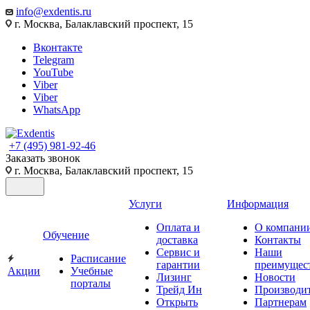
info@exdentis.ru
г. Москва, Балаклавский проспект, 15
Вконтакте
Telegram
YouTube
Viber
Viber
WhatsApp
+7 (495) 981-92-46
Заказать звонок
г. Москва, Балаклавский проспект, 15
Услуги
Информация
Оплата и
О компани
Обучение
доставка
Контакты
Сервис и
Наши
Расписание
гарантии
преимущес
Акции
Учебные
Лизинг
Новости
порталы
Трейд Ин
Производи
Открыть
Партнерам