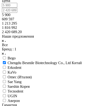
Цена
5 900
609 597
1 213 295
1 816 992
2 420 689.20
Наши предложения
Все
Бренд
: 1
Bego
Chengdu Besmile Biotechnology Co., Ltd Китай
Erkodent
KaVo
Omec (Италия)
Sae Yang
Saeshin Корея
Tecnodent
UGIN
Аверон
Гарантия