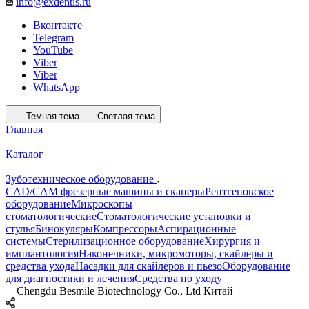
info@exdentis.ru
Вконтакте
Telegram
YouTube
Viber
Viber
WhatsApp
Темная тема
Светлая тема
Главная
—
Каталог
—
Зуботехническое оборудование
CAD/CAM фрезерные машины и сканеры
Рентгеновское
оборудование
Микроскопы
стоматологические
Стоматологические установки и
стулья
Бинокуляры
Компрессоры
Аспирационные
системы
Стерилизационное оборудование
Хирургия и
имплантология
Наконечники, микромоторы, скайлеры и
средства ухода
Насадки для скайлеров и пьезо
Оборудование
для диагностики и лечения
Средства по уходу
—
Chengdu Besmile Biotechnology Co., Ltd Китай