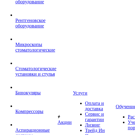
оборудование
Рентгеновское
оборудование
Микроскопы
стоматологические
Стоматологические
установки и стулья
Бинокуляры
Услуги
Оплата и
Обучени
доставка
Компрессоры
Сервис и
Рас
гарантии
Акции
Уч
Лизинг
по
Аспирационные
Трейд Ин