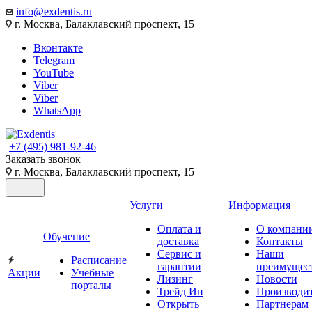
info@exdentis.ru
г. Москва, Балаклавский проспект, 15
Вконтакте
Telegram
YouTube
Viber
Viber
WhatsApp
+7 (495) 981-92-46
Заказать звонок
г. Москва, Балаклавский проспект, 15
Услуги
Информация
Оплата и
О компани
Обучение
доставка
Контакты
Сервис и
Наши
Расписание
гарантии
преимущес
Акции
Учебные
Лизинг
Новости
порталы
Трейд Ин
Производи
Открыть
Партнерам