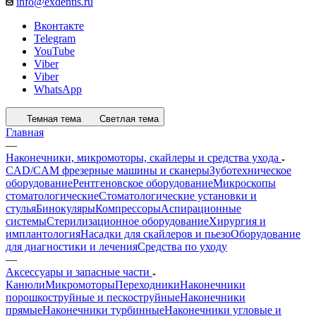
info@exdentis.ru
Вконтакте
Telegram
YouTube
Viber
Viber
WhatsApp
Темная тема
Светлая тема
Главная
—
Наконечники, микромоторы, скайлеры и средства ухода
CAD/CAM фрезерные машины и сканеры
Зуботехническое
оборудование
Рентгеновское оборудование
Микроскопы
стоматологические
Стоматологические установки и
стулья
Бинокуляры
Компрессоры
Аспирационные
системы
Стерилизационное оборудование
Хирургия и
имплантология
Насадки для скайлеров и пьезо
Оборудование
для диагностики и лечения
Средства по уходу
—
Аксессуары и запасные части
Канюли
Микромоторы
Переходники
Наконечники
порошкоструйные и пескоструйные
Наконечники
прямые
Наконечники турбинные
Наконечники угловые и