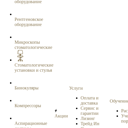
оборудование
Рентгеновское
оборудование
Микроскопы
стоматологические
Стоматологические
установки и стулья
Бинокуляры
Услуги
Оплата и
Обучени
доставка
Компрессоры
Сервис и
Рас
гарантии
Акции
Уч
Лизинг
по
Аспирационные
Трейд Ин