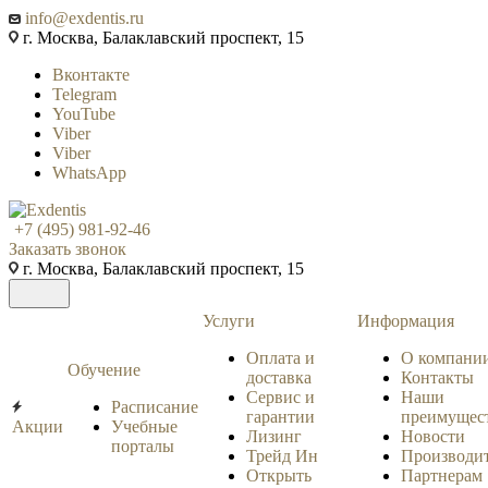
info@exdentis.ru
г. Москва, Балаклавский проспект, 15
Вконтакте
Telegram
YouTube
Viber
Viber
WhatsApp
+7 (495) 981-92-46
Заказать звонок
г. Москва, Балаклавский проспект, 15
Услуги
Информация
Оплата и
О компани
Обучение
доставка
Контакты
Сервис и
Наши
Расписание
гарантии
преимущес
Акции
Учебные
Лизинг
Новости
порталы
Трейд Ин
Производи
Открыть
Партнерам