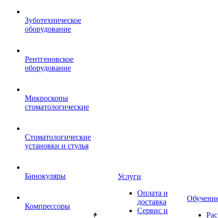
Зуботехническое
оборудование
Рентгеновское
оборудование
Микроскопы
стоматологические
Стоматологические
установки и стулья
Бинокуляры
Услуги
Оплата и
Обучени
доставка
Компрессоры
Сервис и
Рас