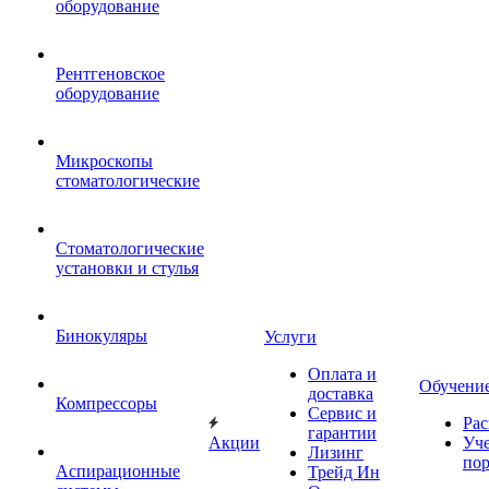
оборудование
Рентгеновское
оборудование
Микроскопы
стоматологические
Стоматологические
установки и стулья
Бинокуляры
Услуги
Оплата и
Обучени
доставка
Компрессоры
Сервис и
Рас
гарантии
Акции
Уч
Лизинг
по
Аспирационные
Трейд Ин