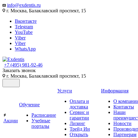
info@exdentis.ru
г. Москва, Балаклавский проспект, 15
Вконтакте
Telegram
YouTube
Viber
Viber
WhatsApp
+7 (495) 981-92-46
Заказать звонок
г. Москва, Балаклавский проспект, 15
Услуги
Информация
Оплата и
О компани
Обучение
доставка
Контакты
Сервис и
Наши
Расписание
гарантии
преимущес
Акции
Учебные
Лизинг
Новости
порталы
Трейд Ин
Производи
Открыть
Партнерам