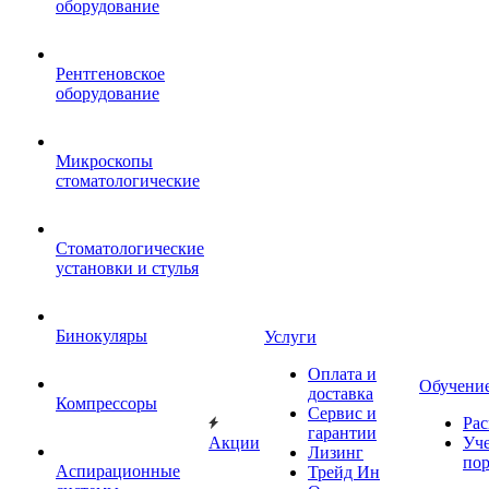
оборудование
Рентгеновское
оборудование
Микроскопы
стоматологические
Стоматологические
установки и стулья
Бинокуляры
Услуги
Оплата и
Обучени
доставка
Компрессоры
Сервис и
Рас
гарантии
Акции
Уч
Лизинг
по
Аспирационные
Трейд Ин