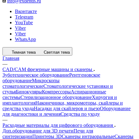
info@exdentis.ru
Вконтакте
Telegram
YouTube
Viber
Viber
WhatsApp
Темная тема
Светлая тема
Главная
—
CAD/CAM фрезерные машины и сканеры
Зуботехническое оборудование
Рентгеновское
оборудование
Микроскопы
стоматологические
Стоматологические установки и
стулья
Бинокуляры
Компрессоры
Аспирационные
системы
Стерилизационное оборудование
Хирургия и
имплантология
Наконечники, микромоторы, скайлеры и
средства ухода
Насадки для скайлеров и пьезо
Оборудование
для диагностики и лечения
Средства по уходу
—
Расходные материалы для цифрового оборудования
Доп.оборудование для 3D печати
Печи для
синтеризации
Принтеры 3D
Сканеры интраоральные
Сканеры