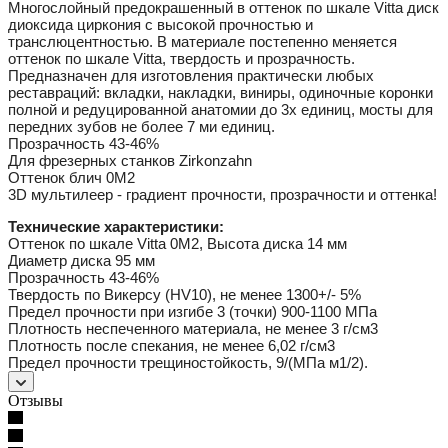
Многослойный предокрашенный в оттенок по шкале Vitta диск
диоксида циркония с высокой прочностью и
транслюцентностью. В материале постепенно меняется
оттенок по шкале Vitta, твердость и прозрачность.
Предназначен для изготовления практически любых
реставраций: вкладки, накладки, виниры, одиночные коронки
полной и редуцированной анатомии до 3х единиц, мосты для
передних зубов не более 7 ми единиц.
Прозрачность 43-46%
Для фрезерных станков Zirkonzahn
Оттенок блич 0M2
3D мультилеер - градиент прочности, прозрачности и оттенка!
Технические характеристики:
Оттенок по шкале Vitta 0M2, Высота диска 14 мм
Диаметр диска 95 мм
Прозрачность 43-46%
Твердость по Викерсу (HV10), не менее 1300+/- 5%
Предел прочности при изгибе 3 (точки) 900-1100 МПа
Плотность неспеченного материала, не менее 3 г/см3
Плотность после спекания, не менее 6,02 г/см3
Предел прочности трещиностойкость, 9/(МПа м1/2).
Отзывы