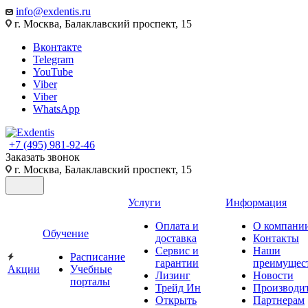
info@exdentis.ru
г. Москва, Балаклавский проспект, 15
Вконтакте
Telegram
YouTube
Viber
Viber
WhatsApp
+7 (495) 981-92-46
Заказать звонок
г. Москва, Балаклавский проспект, 15
Услуги
Информация
Оплата и
О компани
Обучение
доставка
Контакты
Сервис и
Наши
Расписание
гарантии
преимущес
Акции
Учебные
Лизинг
Новости
порталы
Трейд Ин
Производи
Открыть
Партнерам