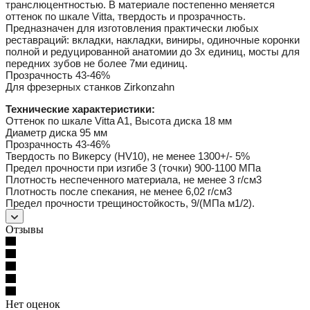
транслюцентностью. В материале постепенно меняется
оттенок по шкале Vitta, твердость и прозрачность.
Предназначен для изготовления практически любых
реставраций: вкладки, накладки, виниры, одиночные коронки
полной и редуцированной анатомии до 3х единиц, мосты для
передних зубов не более 7ми единиц.
Прозрачность 43-46%
Для фрезерных станков Zirkonzahn
Технические характеристики:
Оттенок по шкале Vitta A1, Высота диска 18 мм
Диаметр диска 95 мм
Прозрачность 43-46%
Твердость по Викерсу (HV10), не менее 1300+/- 5%
Предел прочности при изгибе 3 (точки) 900-1100 МПа
Плотность неспеченного материала, не менее 3 г/см3
Плотность после спекания, не менее 6,02 г/см3
Предел прочности трещиностойкость, 9/(МПа м1/2).
Отзывы
Нет оценок