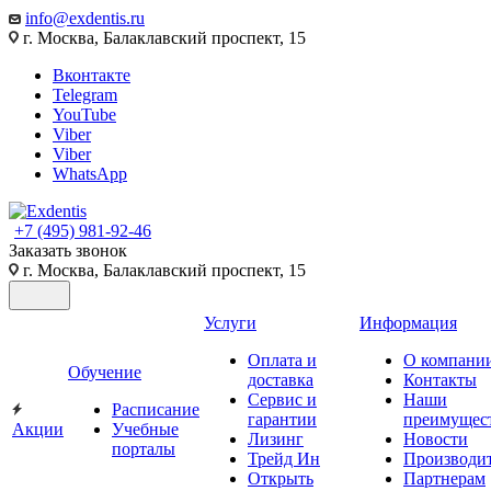
info@exdentis.ru
г. Москва, Балаклавский проспект, 15
Вконтакте
Telegram
YouTube
Viber
Viber
WhatsApp
+7 (495) 981-92-46
Заказать звонок
г. Москва, Балаклавский проспект, 15
Услуги
Информация
Оплата и
О компани
Обучение
доставка
Контакты
Сервис и
Наши
Расписание
гарантии
преимущес
Акции
Учебные
Лизинг
Новости
порталы
Трейд Ин
Производи
Открыть
Партнерам