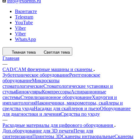
info@exdentis.ru
Вконтакте
Telegram
YouTube
Viber
Viber
WhatsApp
Темная тема
Светлая тема
Главная
—
CAD/CAM фрезерные машины и сканеры
Зуботехническое оборудование
Рентгеновское
оборудование
Микроскопы
стоматологические
Стоматологические установки и
стулья
Бинокуляры
Компрессоры
Аспирационные
системы
Стерилизационное оборудование
Хирургия и
имплантология
Наконечники, микромоторы, скайлеры и
средства ухода
Насадки для скайлеров и пьезо
Оборудование
для диагностики и лечения
Средства по уходу
—
Расходные материалы для цифрового оборудования
Доп.оборудование для 3D печати
Печи для
синтеризации
Принтеры 3D
Сканеры интраоральные
Сканеры