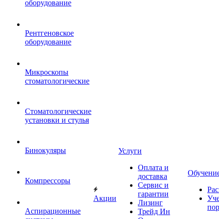
оборудование
Рентгеновское
оборудование
Микроскопы
стоматологические
Стоматологические
установки и стулья
Бинокуляры
Услуги
Оплата и
Обучени
доставка
Компрессоры
Сервис и
Рас
гарантии
Акции
Уч
Лизинг
по
Аспирационные
Трейд Ин