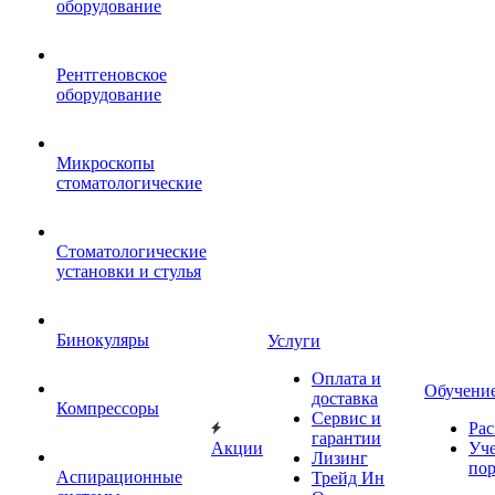
оборудование
Рентгеновское
оборудование
Микроскопы
стоматологические
Стоматологические
установки и стулья
Бинокуляры
Услуги
Оплата и
Обучени
доставка
Компрессоры
Сервис и
Рас
гарантии
Акции
Уч
Лизинг
по
Аспирационные
Трейд Ин