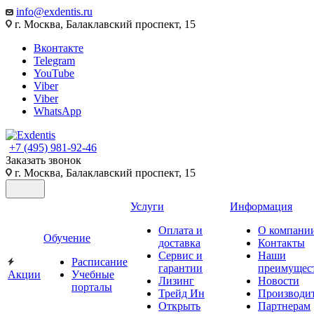
info@exdentis.ru
г. Москва, Балаклавский проспект, 15
Вконтакте
Telegram
YouTube
Viber
Viber
WhatsApp
+7 (495) 981-92-46
Заказать звонок
г. Москва, Балаклавский проспект, 15
Услуги
Информация
Оплата и
О компани
Обучение
доставка
Контакты
Сервис и
Наши
Расписание
гарантии
преимущес
Акции
Учебные
Лизинг
Новости
порталы
Трейд Ин
Производи
Открыть
Партнерам