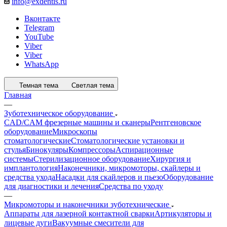
info@exdentis.ru
Вконтакте
Telegram
YouTube
Viber
Viber
WhatsApp
Темная тема
Светлая тема
Главная
—
Зуботехническое оборудование
CAD/CAM фрезерные машины и сканеры
Рентгеновское
оборудование
Микроскопы
стоматологические
Стоматологические установки и
стулья
Бинокуляры
Компрессоры
Аспирационные
системы
Стерилизационное оборудование
Хирургия и
имплантология
Наконечники, микромоторы, скайлеры и
средства ухода
Насадки для скайлеров и пьезо
Оборудование
для диагностики и лечения
Средства по уходу
—
Микромоторы и наконечники зуботехнические
Аппараты для лазерной контактной сварки
Артикуляторы и
лицевые дуги
Вакуумные смесители для