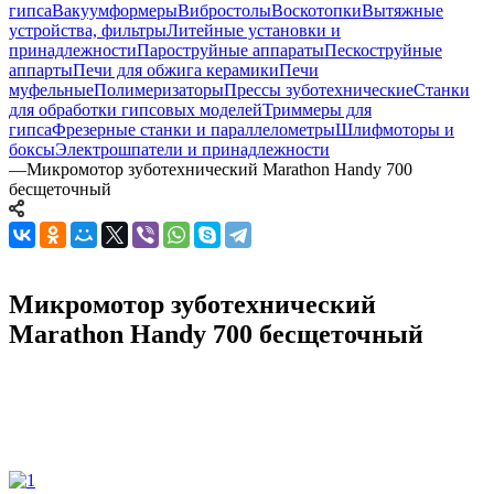
гипса
Вакуумформеры
Вибростолы
Воскотопки
Вытяжные
устройства, фильтры
Литейные установки и
принадлежности
Пароструйные аппараты
Пескоструйные
аппарты
Печи для обжига керамики
Печи
муфельные
Полимеризаторы
Прессы зуботехнические
Станки
для обработки гипсовых моделей
Триммеры для
гипса
Фрезерные станки и параллелометры
Шлифмоторы и
боксы
Электрошпатели и принадлежности
—
Микромотор зуботехнический Marathon Handy 700
бесщеточный
Микромотор зуботехнический
Marathon Handy 700 бесщеточный