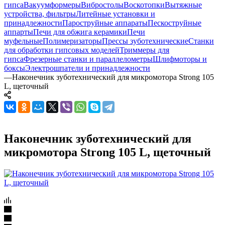
гипса
Вакуумформеры
Вибростолы
Воскотопки
Вытяжные
устройства, фильтры
Литейные установки и
принадлежности
Пароструйные аппараты
Пескоструйные
аппарты
Печи для обжига керамики
Печи
муфельные
Полимеризаторы
Прессы зуботехнические
Станки
для обработки гипсовых моделей
Триммеры для
гипса
Фрезерные станки и параллелометры
Шлифмоторы и
боксы
Электрошпатели и принадлежности
—
Наконечник зуботехнический для микромотора Strong 105
L, щеточный
Наконечник зуботехнический для
микромотора Strong 105 L, щеточный