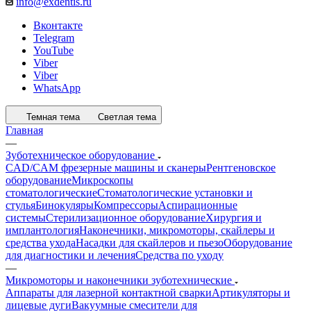
info@exdentis.ru
Вконтакте
Telegram
YouTube
Viber
Viber
WhatsApp
Темная тема
Светлая тема
Главная
—
Зуботехническое оборудование
CAD/CAM фрезерные машины и сканеры
Рентгеновское
оборудование
Микроскопы
стоматологические
Стоматологические установки и
стулья
Бинокуляры
Компрессоры
Аспирационные
системы
Стерилизационное оборудование
Хирургия и
имплантология
Наконечники, микромоторы, скайлеры и
средства ухода
Насадки для скайлеров и пьезо
Оборудование
для диагностики и лечения
Средства по уходу
—
Микромоторы и наконечники зуботехнические
Аппараты для лазерной контактной сварки
Артикуляторы и
лицевые дуги
Вакуумные смесители для