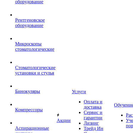
оборудование
Рентгеновское
оборудование
Микроскопы
стоматологические
Стоматологические
установки и стулья
Бинокуляры
Услуги
Оплата и
Обучени
доставка
Компрессоры
Сервис и
Рас
гарантии
Акции
Уч
Лизинг
по
Аспирационные
Трейд Ин