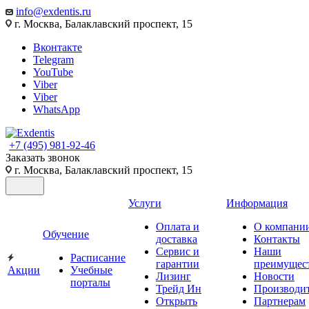
info@exdentis.ru
г. Москва, Балаклавский проспект, 15
Вконтакте
Telegram
YouTube
Viber
Viber
WhatsApp
+7 (495) 981-92-46
Заказать звонок
г. Москва, Балаклавский проспект, 15
Услуги
Информация
Оплата и
О компани
Обучение
доставка
Контакты
Сервис и
Наши
Расписание
гарантии
преимущес
Акции
Учебные
Лизинг
Новости
порталы
Трейд Ин
Производи
Открыть
Партнерам