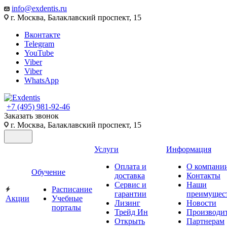
info@exdentis.ru
г. Москва, Балаклавский проспект, 15
Вконтакте
Telegram
YouTube
Viber
Viber
WhatsApp
+7 (495) 981-92-46
Заказать звонок
г. Москва, Балаклавский проспект, 15
Услуги
Информация
Оплата и
О компани
Обучение
доставка
Контакты
Сервис и
Наши
Расписание
гарантии
преимущес
Акции
Учебные
Лизинг
Новости
порталы
Трейд Ин
Производи
Открыть
Партнерам