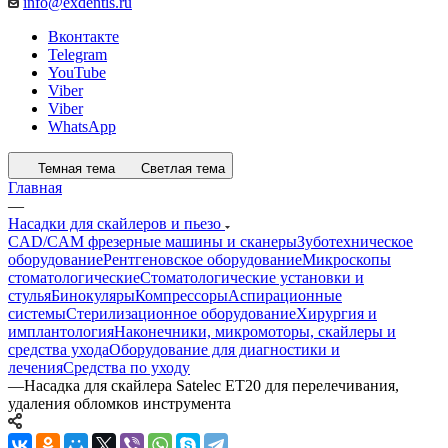
info@exdentis.ru
Вконтакте
Telegram
YouTube
Viber
Viber
WhatsApp
Темная тема
Светлая тема
Главная
—
Насадки для скайлеров и пьезо
CAD/CAM фрезерные машины и сканеры
Зуботехническое
оборудование
Рентгеновское оборудование
Микроскопы
стоматологические
Стоматологические установки и
стулья
Бинокуляры
Компрессоры
Аспирационные
системы
Стерилизационное оборудование
Хирургия и
имплантология
Наконечники, микромоторы, скайлеры и
средства ухода
Оборудование для диагностики и
лечения
Средства по уходу
—
Насадка для скайлера Satelec ET20 для перелечивания,
удаления обломков инструмента