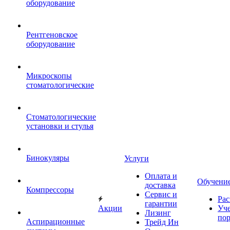
оборудование
Рентгеновское
оборудование
Микроскопы
стоматологические
Стоматологические
установки и стулья
Бинокуляры
Услуги
Оплата и
Обучени
доставка
Компрессоры
Сервис и
Рас
гарантии
Акции
Уч
Лизинг
по
Аспирационные
Трейд Ин