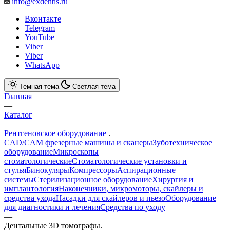
info@exdentis.ru
Вконтакте
Telegram
YouTube
Viber
Viber
WhatsApp
Темная тема
Светлая тема
Главная
—
Каталог
—
Рентгеновское оборудование
CAD/CAM фрезерные машины и сканеры
Зуботехническое
оборудование
Микроскопы
стоматологические
Стоматологические установки и
стулья
Бинокуляры
Компрессоры
Аспирационные
системы
Стерилизационное оборудование
Хирургия и
имплантология
Наконечники, микромоторы, скайлеры и
средства ухода
Насадки для скайлеров и пьезо
Оборудование
для диагностики и лечения
Средства по уходу
—
Дентальные 3D томографы