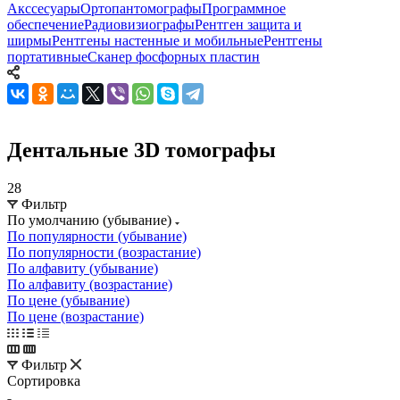
Акссесуары
Ортопантомографы
Программное
обеспечение
Радиовизиографы
Рентген защита и
ширмы
Рентгены настенные и мобильные
Рентгены
портативные
Сканер фосфорных пластин
Дентальные 3D томографы
28
Фильтр
По умолчанию (убывание)
По популярности (убывание)
По популярности (возрастание)
По алфавиту (убывание)
По алфавиту (возрастание)
По цене (убывание)
По цене (возрастание)
Фильтр
Сортировка