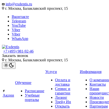
info@exdentis.ru
г. Москва, Балаклавский проспект, 15
Вконтакте
Telegram
YouTube
Viber
Viber
WhatsApp
+7 (495) 981-92-46
Заказать звонок
г. Москва, Балаклавский проспект, 15
Услуги
Информация
Оплата и
О компани
Обучение
доставка
Контакты
Сервис и
Наши
Расписание
гарантии
преимущес
Акции
Учебные
Лизинг
Новости
порталы
Трейд Ин
Производи
Открыть
Партнерам