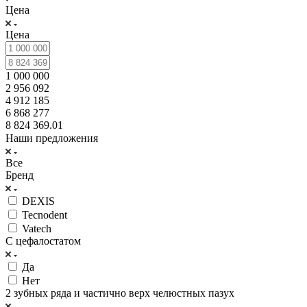
Цена
Цена
1 000 000
2 956 092
4 912 185
6 868 277
8 824 369.01
Наши предложения
Все
Бренд
DEXIS
Tecnodent
Vatech
С цефалостатом
Да
Нет
2 зубных ряда и частично верх челюстных пазух