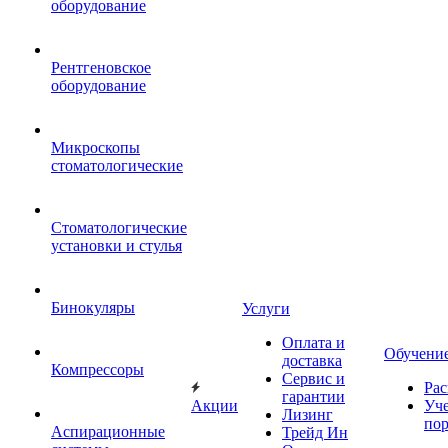
оборудование
Рентгеновское
оборудование
Микроскопы
стоматологические
Стоматологические
установки и стулья
Бинокуляры
Услуги
Оплата и
Обучени
доставка
Компрессоры
Сервис и
Рас
гарантии
Акции
Уч
Лизинг
по
Аспирационные
Трейд Ин