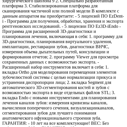
хирургического шаблона 9 2. Специально разработанная
платформа 3. Стабилизированная платформа для
сканирования частичной или полной модели В комплекте с
данным аппаратом вы приобретаете: - 5 лицензий ПО EzDent-
i - Программа для получения, обработки, хранения и экспорта
рентгеновских исследований. - 5 лицензии ПО Ez3D-iEndo -
Программа для расширенной 3D-диагностики и
планирования лечения, включающая в себя: 1. программу для
3D-диагностики, планирования виртуального удаления,
имплантации, реставрации зубов, диагностики ВНЧС,
измерения объема дыхательных путей, консультации и
формирования отчетов; 2. программу Viewer для просмотра
сохраненных данных с возможностью экспорта. -
Расширенный набор инструментов включает в себя: 1.
вкладка Ortho для моделирования перемещения элементов
зубочелюстной системы с целью нормализации прикуса и
устранения диспропорции лица; 2. вкладка Segment для
автоматического 3D-сегментирования костей и зубов с
возможностью экспорта в виде отдельных файлов STL; 3.
вкладка Endo с новыми инструментами для планирования
лечения каналов зубов: измерения кривизны каналов,
вычисления поперечного сечения, визуализацииканалов,
сегментирования зубов для лучшего понимания
анатомического ифункционального строения зуба.
ГАРАНТИЯ: - 10 лет на все комплектующие! ВЕС: Без