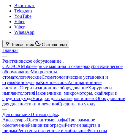
Вконтакте
Telegram
YouTube
Viber
Viber
WhatsApp
Темная тема
Светлая тема
Главная
—
Рентгеновское оборудование
CAD/CAM фрезерные машины и сканеры
Зуботехническое
оборудование
Микроскопы
стоматологические
Стоматологические установки и
стулья
Бинокуляры
Компрессоры
Аспирационные
системы
Стерилизационное оборудование
Хирургия и
имплантология
Наконечники, микромоторы, скайлеры и
средства ухода
Насадки для скайлеров и пьезо
Оборудование
для диагностики и лечения
Средства по уходу
—
Дентальные 3D томографы
Акссесуары
Ортопантомографы
Программное
обеспечение
Радиовизиографы
Рентген защита и
ширмы
Рентгены настенные и мобильные
Рентгены