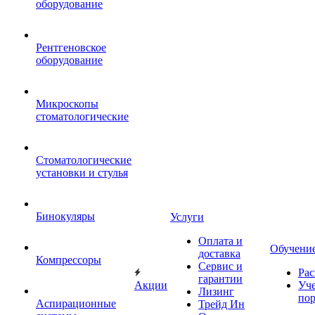
оборудование
Рентгеновское
оборудование
Микроскопы
стоматологические
Стоматологические
установки и стулья
Бинокуляры
Услуги
Оплата и
Обучени
доставка
Компрессоры
Сервис и
Рас
гарантии
Акции
Уч
Лизинг
по
Аспирационные
Трейд Ин