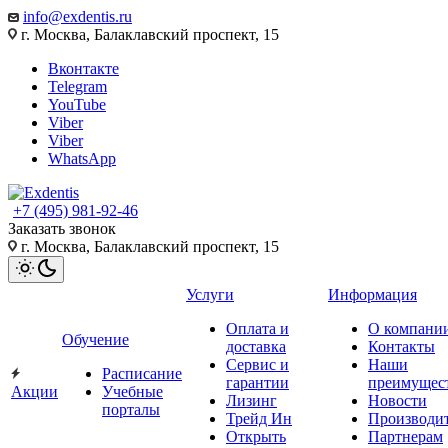
info@exdentis.ru
г. Москва, Балаклавский проспект, 15
Вконтакте
Telegram
YouTube
Viber
Viber
WhatsApp
+7 (495) 981-92-46
Заказать звонок
г. Москва, Балаклавский проспект, 15
Услуги
Информация
Оплата и
О компани
Обучение
доставка
Контакты
Сервис и
Наши
Расписание
гарантии
преимущес
Акции
Учебные
Лизинг
Новости
порталы
Трейд Ин
Производи
Открыть
Партнерам