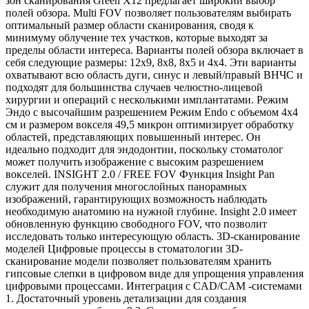
зон сканирования Green X12 предлагает широкий выбор
полей обзора. Multi FOV позволяет пользователям выбирать
оптимальный размер области сканирования, сводя к
минимуму облучение тех участков, которые выходят за
пределы области интереса. Варианты полей обзора включает в
себя следующие размеры: 12x9, 8x8, 8x5 и 4x4. Эти варианты
охватывают всю область дуги, синус и левый/правый ВНЧС и
подходят для большинства случаев челюстно-лицевой
хирургии и операций с несколькими имплантатами. Режим
Эндо с высочайшим разрешением Режим Endo с объемом 4x4
см и размером вокселя 49,5 микрон оптимизирует обработку
областей, представляющих повышенный интерес. Он
идеально подходит для эндодонтии, поскольку стоматолог
может получить изображение с высоким разрешением
вокселей. INSIGHT 2.0 / FREE FOV Функция Insight Pan
служит для получения многослойных панорамных
изображений, гарантирующих возможность наблюдать
необходимую анатомию на нужной глубине. Insight 2.0 имеет
обновленную функцию свободного FOV, что позволит
исследовать только интересующую область. 3D-сканирование
моделей Цифровые процессы в стоматологии 3D-
сканирование модели позволяет пользователям хранить
гипсовые слепки в цифровом виде для упрощения управления
цифровыми процессами. Интеграция с CAD/CAM -системами
1. Достаточный уровень детализации для создания